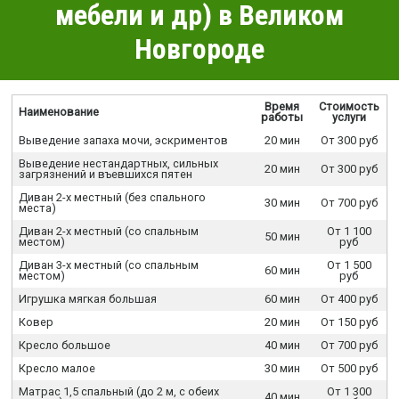
мебели и др) в Великом
Новгороде
Время
Стоимость
Наименование
работы
услуги
Выведение запаха мочи, эскриментов
20 мин
От 300 руб
Выведение нестандартных, сильных
20 мин
От 300 руб
загрязнений и въевшихся пятен
Диван 2-х местный (без спального
30 мин
От 700 руб
места)
Диван 2-х местный (со спальным
От 1 100
50 мин
местом)
руб
Диван 3-х местный (со спальным
От 1 500
60 мин
местом)
руб
Игрушка мягкая большая
60 мин
От 400 руб
Ковер
20 мин
От 150 руб
Кресло большое
40 мин
От 700 руб
Кресло малое
30 мин
От 500 руб
Матрас 1,5 спальный (до 2 м, с обеих
От 1 300
40 мин