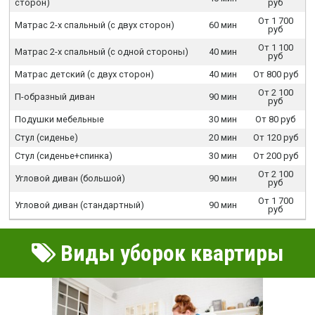
сторон)
руб
От 1 700
Матрас 2-х спальный (с двух сторон)
60 мин
руб
От 1 100
Матрас 2-х спальный (с одной стороны)
40 мин
руб
Матрас детский (с двух сторон)
40 мин
От 800 руб
От 2 100
П-образный диван
90 мин
руб
Подушки мебельные
30 мин
От 80 руб
Стул (сиденье)
20 мин
От 120 руб
Стул (сиденье+спинка)
30 мин
От 200 руб
От 2 100
Угловой диван (большой)
90 мин
руб
От 1 700
Угловой диван (стандартный)
90 мин
руб
Виды уборок квартиры